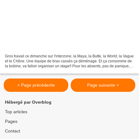
Gros travail ce dimanche sur l'interzone, la Maya, la Butte, la World, la Vague
et le Chêne. Une équipe de bras cassés ça déménage. Et ça consomme de
la bobine, va falloir organiser un stage!! Pour les absents, pas de panique, il
en reste pour les WE...
< Page précédente
Page suivante >
Hébergé par Overblog
Top articles
Pages
Contact