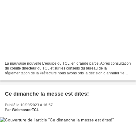
La mauvaise nouvelle L'équipe du TCL, en grande partie. Après consultation
du comité directeur du TCL et sur les conseils du bureau de la
réglementation de la Préfecture nous avons pris la décision d’annuler "le
Trophée de la Ville de Lourdes 2023" car...
Ce dimanche la messe est dites!
Publié le 10/09/2023 à 16:57
Par
WebmasterTCL