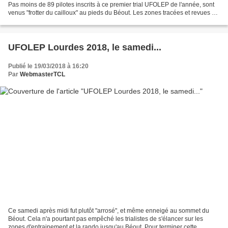
Pas moins de 89 pilotes inscrits à ce premier trial UFOLEP de l'année, sont
venus "frotter du cailloux" au pieds du Béout. Les zones tracées et revues en
fonction de la météo,...
UFOLEP Lourdes 2018, le samedi...
Publié le 19/03/2018 à 16:20
Par
WebmasterTCL
Ce samedi après midi fut plutôt "arrosé", et même enneigé au sommet du
Béout. Cela n'a pourtant pas empêché les trialistes de s'élancer sur les
zones d'entrainement et la rando jusqu'au Béout. Pour terminer cette