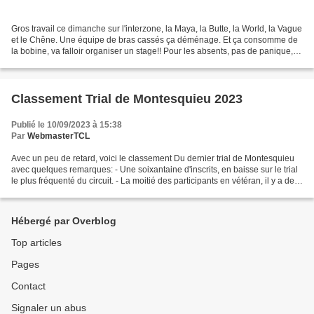
Gros travail ce dimanche sur l'interzone, la Maya, la Butte, la World, la Vague
et le Chêne. Une équipe de bras cassés ça déménage. Et ça consomme de
la bobine, va falloir organiser un stage!! Pour les absents, pas de panique, il
en reste pour les WE...
Classement Trial de Montesquieu 2023
Publié le 10/09/2023 à 15:38
Par
WebmasterTCL
Avec un peu de retard, voici le classement Du dernier trial de Montesquieu
avec quelques remarques: - Une soixantaine d'inscrits, en baisse sur le trial
le plus fréquenté du circuit. - La moitié des participants en vétéran, il y a des
choses à revoir...
Hébergé par Overblog
Top articles
Pages
Contact
Signaler un abus