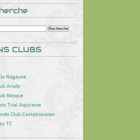
herche
NS CLUBS
lle Rageuse
lub Arudy
lub Basque
to Trial Aquitaine
ando Club Castelnausien
tes TC