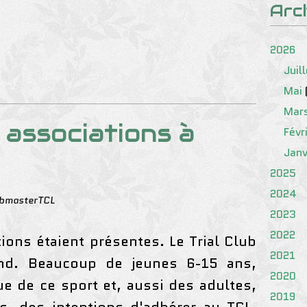
Arc
2026
Juil
Mai
Mar
associations à
Févr
Janv
2025
2024
bmasterTCL
2023
2022
ions étaient présentes. Le Trial Club
2021
and. Beaucoup de jeunes 6-15 ans,
2020
ue de ce sport et, aussi des adultes,
2019