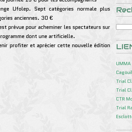
enge Ufolep. Sept catégories normale plus
Rec
gories anciennes. 30 €
 est prévue pour acheminer les spectateurs sur
programme dont une artificielle.
ir profiter et aprécier cette nouvelle édition
LIE
UMMA
Cagoui
Trial C
Trial C
CTR Mo
Trial R
Esclot