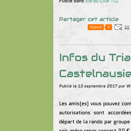
Publié dans
Vie du Club TCL
Partager cet article
Repost
0
…
Infos du Tri
Castelnausi
Publié le
13 septembre 2017
par W
Les amis(es) vous pouvez com
autorisations sont accordé
départ de la
rando
par groupe e
soir apéro repas concert 20 €