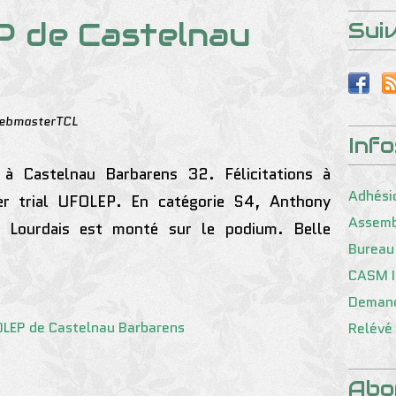
P de Castelnau
Sui
ebmasterTCL
Inf
 à Castelnau Barbarens 32. Félicitations à
Adhési
ier trial UFOLEP. En catégorie S4, Anthony
Assemb
Lourdais est monté sur le podium. Belle
Bureau
CASM I
Demand
Relévé 
Abo