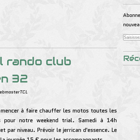
Abonnez
nouveau
Réc
al rando club
en 32
ebmasterTCL
mencer à faire chauffer les motos toutes les
es pour notre weekend
trial
. Samedi à 14h
t par niveau. Prévoir le jerrican d'essence. Le
 la journée 15 € pour les accompagnants