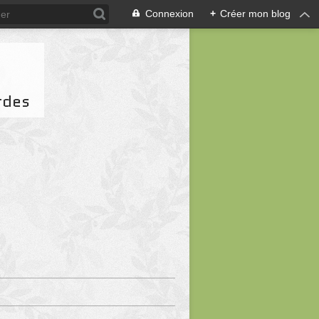
Connexion
+
Créer mon blog
rdes