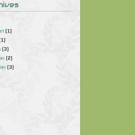
hives
let
(1)
(1)
s
(3)
ier
(2)
ier
(3)