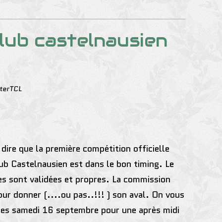
club castelnausien
terTCL
ire que la première compétition officielle
lub Castelnausien
est dans le bon timing. Le
es sont validées et propres. La commission
ur donner (....ou pas..!!! ) son aval. On vous
res samedi 16 septembre pour une après midi