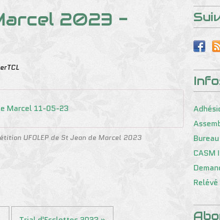
Marcel 2023 -
Sui
erTCL
Inf
de Marcel 11-05-23
Adhési
Assemb
étition UFOLEP de St Jean de Marcel 2023
Bureau
CASM I
Demand
Relévé 
Abo
.
Trial d'Esclottes 2023 »