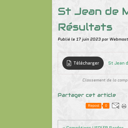
St Jean de 
Résultats
Publié le
17 juin 2023
par Webmast
Télécharger
St Jean 
Classement de la comp
Partager cet article
Repost
0
« Compétions UFOLEP Bardos..