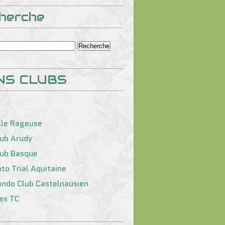
herche
NS CLUBS
lle Rageuse
lub Arudy
lub Basque
to Trial Aquitaine
ando Club Castelnausien
tes TC