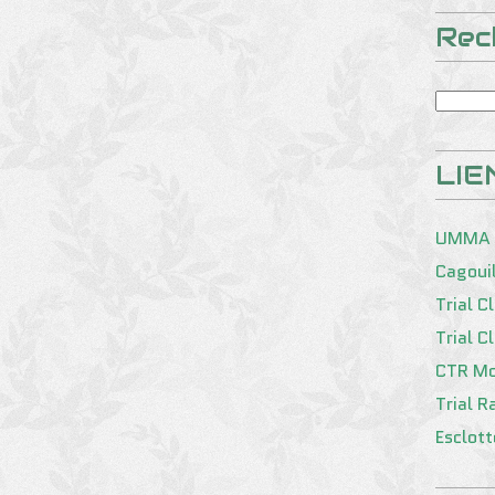
Rec
LIE
UMMA
Cagoui
Trial C
Trial C
CTR Mo
Trial R
Esclot