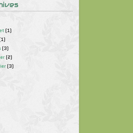
hives
let
(1)
(1)
s
(3)
ier
(2)
ier
(3)