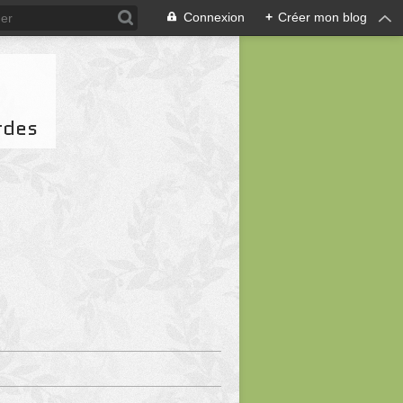
Connexion
+
Créer mon blog
rdes