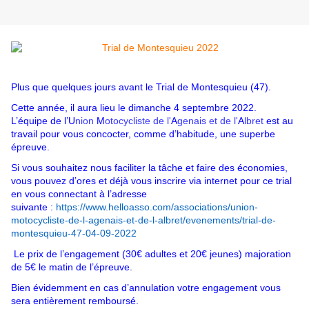
Plus que quelques jours avant le
Trial
de Montesquieu (47).
Cette année, il aura lieu le dimanche 4 septembre 2022.
L’équipe de l’U
nion
M
otocycliste de l'
A
genais et de l'
A
lbret
est au
travail pour vous concocter, comme d’habitude, une superbe
épreuve.
Si vous souhaitez nous faciliter la tâche et faire des économies,
vous pouvez d’ores et déjà vous inscrire via internet pour ce trial
en vous connectant à l’adresse
suivante :
https://www.helloasso.com/associations/union-
motocycliste-de-l-agenais-et-de-l-albret/evenements/trial-de-
montesquieu-47-04-09-2022
Le prix de l’engagement (30€ adultes et 20€ jeunes) majoration
de 5€ le matin de l’épreuve.
Bien évidemment en cas d’annulation votre engagement vous
sera entièrement remboursé.