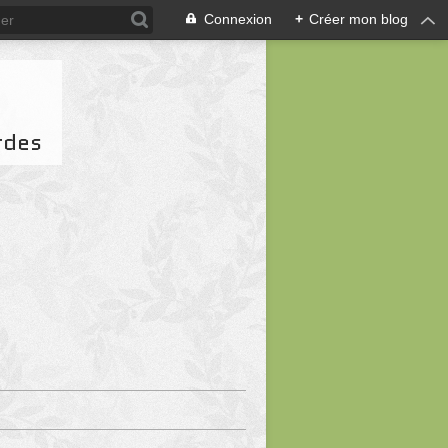
Connexion
+
Créer mon blog
rdes