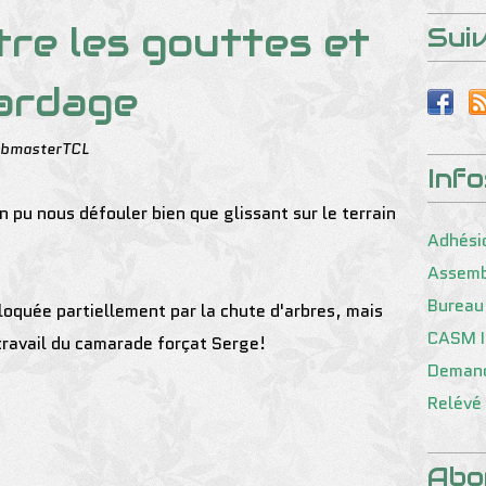
re les gouttes et
Sui
bardage
ebmasterTCL
Inf
 pu nous défouler bien que glissant sur le terrain
Adhési
Assemb
Bureau
quée partiellement par la chute d'arbres, mais
CASM I
 travail du camarade forçat Serge!
Demand
Relévé 
Abo