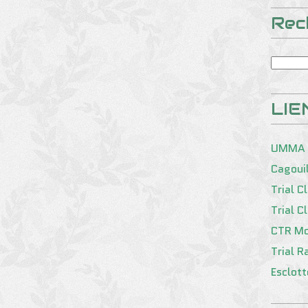
Rec
LIE
UMMA
Cagoui
Trial C
Trial C
CTR Mo
Trial R
Esclot