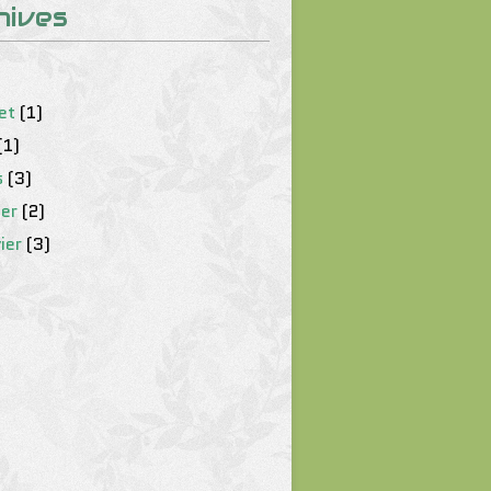
hives
let
(1)
(1)
s
(3)
ier
(2)
ier
(3)