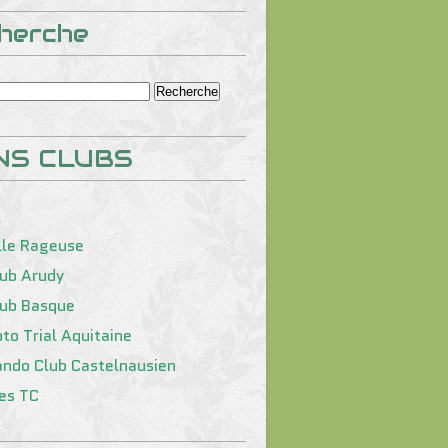
herche
NS CLUBS
lle Rageuse
lub Arudy
lub Basque
to Trial Aquitaine
ando Club Castelnausien
tes TC