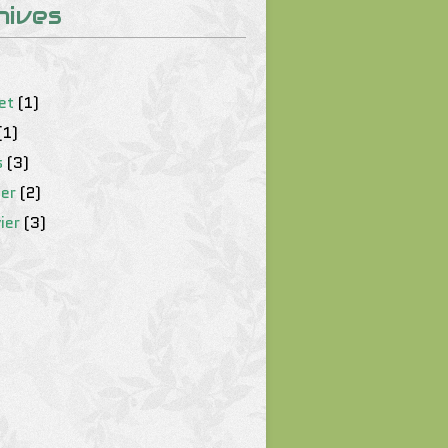
hives
let
(1)
(1)
s
(3)
ier
(2)
ier
(3)