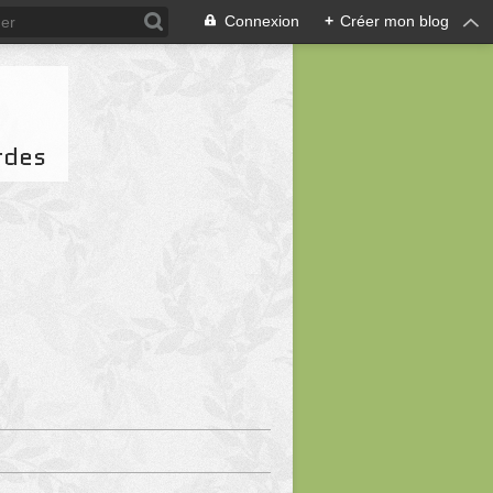
Connexion
+
Créer mon blog
rdes