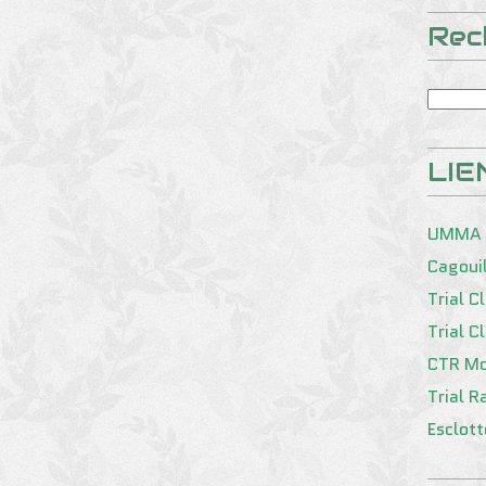
Rec
LIE
UMMA
Cagoui
Trial C
Trial C
CTR Mo
Trial R
Esclot