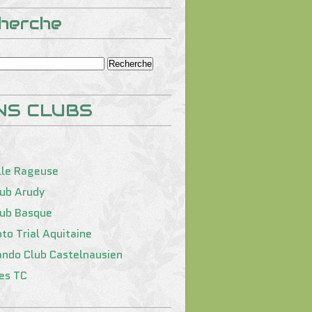
herche
NS CLUBS
lle Rageuse
lub Arudy
lub Basque
to Trial Aquitaine
ando Club Castelnausien
tes TC