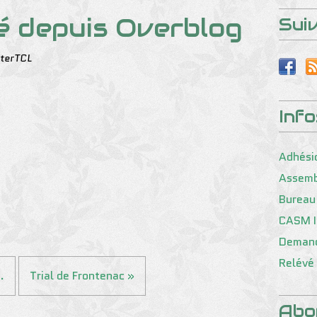
ié depuis Overblog
Sui
terTCL
Inf
Adhési
Assemb
Bureau
CASM I
Demand
Relévé 
.
Trial de Frontenac »
Abo