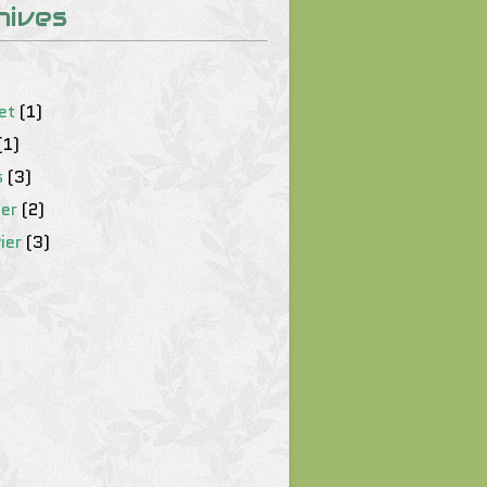
hives
let
(1)
(1)
s
(3)
ier
(2)
ier
(3)