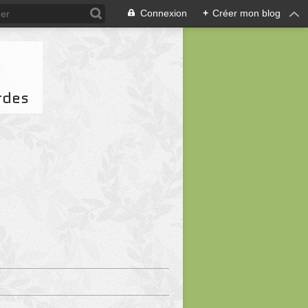
Connexion
+
Créer mon blog
rdes