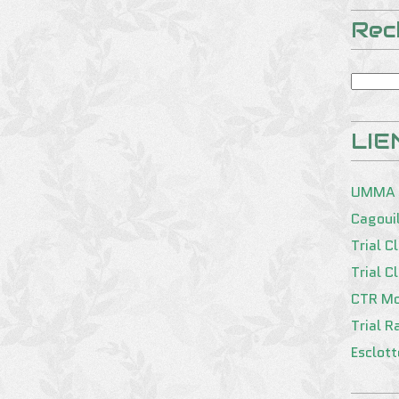
Rec
LIE
UMMA
Cagoui
Trial C
Trial C
CTR Mo
Trial R
Esclot