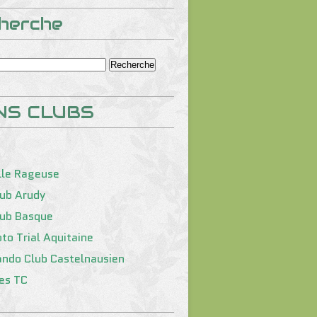
herche
NS CLUBS
lle Rageuse
lub Arudy
lub Basque
to Trial Aquitaine
ando Club Castelnausien
tes TC