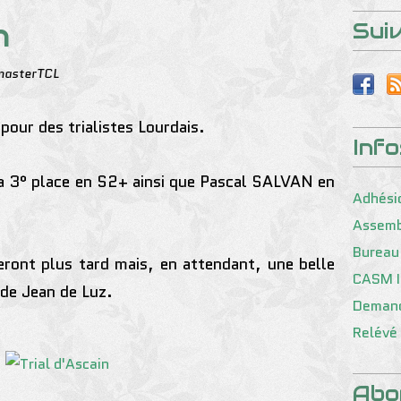
n
Sui
masterTCL
our des trialistes Lourdais.
Inf
 3° place en S2+ ainsi que Pascal SALVAN en
Adhési
Assemb
Bureau
eront plus tard mais, en attendant, une belle
CASM I
de Jean de Luz.
Demand
Relévé 
Abo